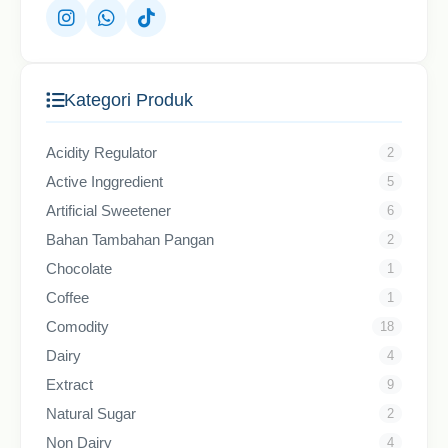
Kategori Produk
Acidity Regulator
2
Active Inggredient
5
Artificial Sweetener
6
Bahan Tambahan Pangan
2
Chocolate
1
Coffee
1
Comodity
18
Dairy
4
Extract
9
Natural Sugar
2
Non Dairy
4