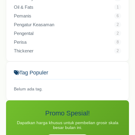
Oil & Fats
1
Pemanis
6
Pengatur Keasaman
2
Pengental
2
Perisa
8
Thickener
2
Tag Populer
Belum ada tag.
Promo Spesial!
Dapatkan harga khusus untuk pembelian grosir skala
besar bulan ini.