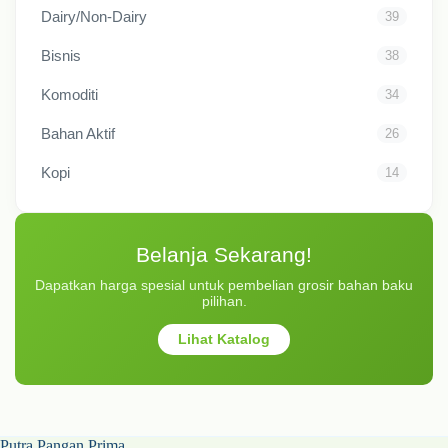
Dairy/Non-Dairy
39
Bisnis
38
Komoditi
34
Bahan Aktif
26
Kopi
14
Belanja Sekarang!
Dapatkan harga spesial untuk pembelian grosir bahan baku
pilihan.
Lihat Katalog
Putra Pangan Prima