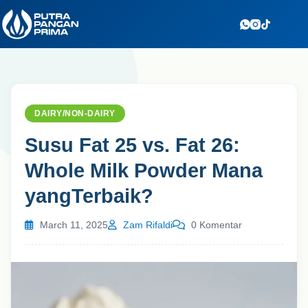
Skip
to
content
DAIRY/NON-DAIRY
Susu Fat 25 vs. Fat 26:
Whole Milk Powder Mana
yangTerbaik?
March 11, 2025
Zam Rifaldi
0 Komentar