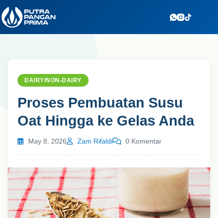
Skip
to
content
DAIRY/NON-DAIRY
Proses Pembuatan Susu
Oat Hingga ke Gelas Anda
May 8, 2026
Zam Rifaldi
0 Komentar