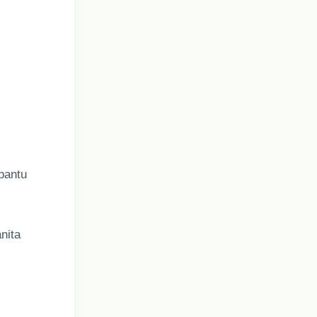
bantu
nita