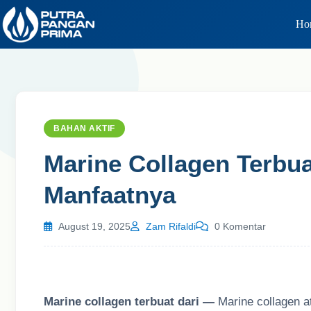
Skip
to
Ho
content
BAHAN AKTIF
Marine Collagen Terbu
Manfaatnya
August 19, 2025
Zam Rifaldi
0 Komentar
Marine collagen terbuat dari
—
Marine collagen a