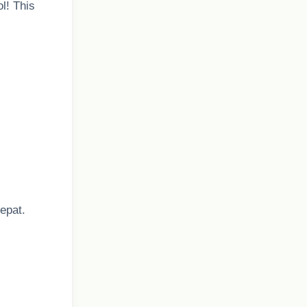
l! This
epat.