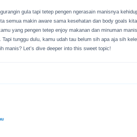
 ngurangin gula tapi tetep pengen ngerasain manisnya kehid
, kita semua makin aware sama kesehatan dan body goals kita
 kamu yang pengen tetep enjoy makanan dan minuman manis
. Tapi tunggu dulu, kamu udah tau belum sih apa aja sih kel
h manis? Let’s dive deeper into this sweet topic!
hu