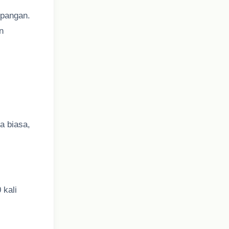
 pangan.
n
la biasa,
 kali