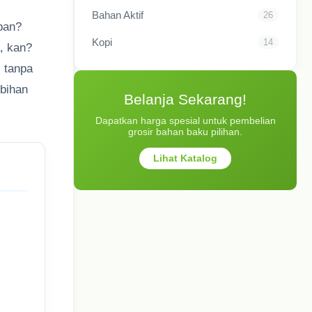
Bahan Aktif
26
upan?
Kopi
14
, kan?
 tanpa
ebihan
Belanja Sekarang!
Dapatkan harga spesial untuk pembelian
grosir bahan baku pilihan.
Lihat Katalog