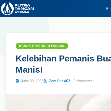
Skip
to
Ho
content
BAHAN TAMBAHAN PANGAN
Kelebihan Pemanis Bua
Manis!
June 30, 2026
Zam Rifaldi
0 Komentar