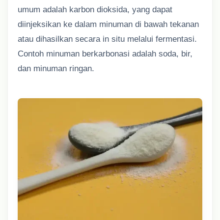
umum adalah karbon dioksida, yang dapat
diinjeksikan ke dalam minuman di bawah tekanan
atau dihasilkan secara in situ melalui fermentasi.
Contoh minuman berkarbonasi adalah soda, bir,
dan minuman ringan.