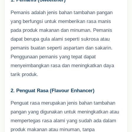
Pemanis adalah jenis bahan tambahan pangan
yang berfungsi untuk memberikan rasa manis
pada produk makanan dan minuman. Pemanis
dapat berupa gula alami seperti sukrosa atau
pemanis buatan seperti aspartam dan sakarin.
Penggunaan pemanis yang tepat dapat
menyeimbangkan rasa dan meningkatkan daya
tarik produk.
2. Penguat Rasa (Flavour Enhancer)
Penguat rasa merupakan jenis bahan tambahan
pangan yang digunakan untuk meningkatkan atau
mempertegas rasa alami yang sudah ada dalam
produk makanan atau minuman, tanpa