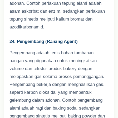
adonan. Contoh perlakuan tepung alami adalah
asam askorbat dan enzim, sedangkan perlakuan
tepung sintetis meliputi kalium bromat dan
azodikarbonamid.
24. Pengembang (Raising Agent)
Pengembang adalah jenis bahan tambahan
pangan yang digunakan untuk meningkatkan
volume dan tekstur produk bakery dengan
melepaskan gas selama proses pemanggangan.
Pengembang bekerja dengan menghasilkan gas,
seperti karbon dioksida, yang membentuk
gelembung dalam adonan. Contoh pengembang
alami adalah ragi dan baking soda, sedangkan
pengembang sintetis meliputi baking powder dan