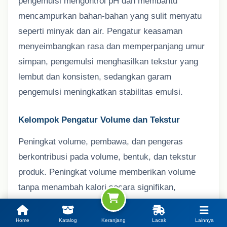
pengemulsi mengontrol pH dan membantu
mencampurkan bahan-bahan yang sulit menyatu
seperti minyak dan air. Pengatur keasaman
menyeimbangkan rasa dan memperpanjang umur
simpan, pengemulsi menghasilkan tekstur yang
lembut dan konsisten, sedangkan garam
pengemulsi meningkatkan stabilitas emulsi.
Kelompok Pengatur Volume dan Tekstur
Peningkat volume, pembawa, dan pengeras
berkontribusi pada volume, bentuk, dan tekstur
produk. Peningkat volume memberikan volume
tanpa menambah kalori secara signifikan,
pembawa memfasilitasi penggunaan BTP lain, dan
pengeras mempertahankan bentuk dan
Home
Katalog
Keranjang
Lacak
Lainnya