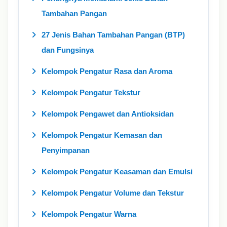
Tambahan Pangan
27 Jenis Bahan Tambahan Pangan (BTP)
dan Fungsinya
Kelompok Pengatur Rasa dan Aroma
Kelompok Pengatur Tekstur
Kelompok Pengawet dan Antioksidan
Kelompok Pengatur Kemasan dan
Penyimpanan
Kelompok Pengatur Keasaman dan Emulsi
Kelompok Pengatur Volume dan Tekstur
Kelompok Pengatur Warna