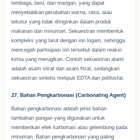
tembaga, besi, dan mangan, yang dapat
menyebabkan perubahan warna, rasa, atau
tekstur yang tidak diinginkan dalam produk
makanan dan minuman. Sekuestran membentuk
kompleks yang larut dengan ion logam, sehingga
mencegah partisipasi ion tersebut dalam reaksi
kimia yang merugikan. Contoh sekuestran alami
adalah asam sitrat dan asam fitrat, sedangkan
sekuestran sintetis meliputi EDTA dan polifosfat.
27. Bahan Pengkarbonasi (Carbonating Agent)
Bahan pengkarbonasi adalah jenis bahan
tambahan pangan yang digunakan untuk
memberikan efek karbonasi atau gelembung pada
minuman. Bahan pengkarbonasi yang paling