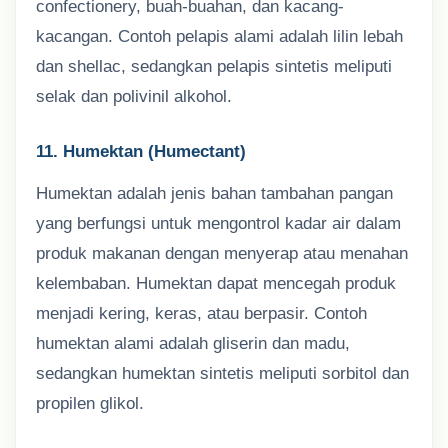
confectionery, buah-buahan, dan kacang-
kacangan. Contoh pelapis alami adalah lilin lebah
dan shellac, sedangkan pelapis sintetis meliputi
selak dan polivinil alkohol.
11. Humektan (Humectant)
Humektan adalah jenis bahan tambahan pangan
yang berfungsi untuk mengontrol kadar air dalam
produk makanan dengan menyerap atau menahan
kelembaban. Humektan dapat mencegah produk
menjadi kering, keras, atau berpasir. Contoh
humektan alami adalah gliserin dan madu,
sedangkan humektan sintetis meliputi sorbitol dan
propilen glikol.