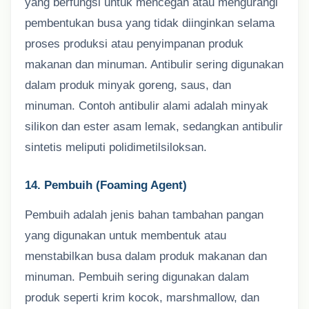
yang berfungsi untuk mencegah atau mengurangi
pembentukan busa yang tidak diinginkan selama
proses produksi atau penyimpanan produk
makanan dan minuman. Antibulir sering digunakan
dalam produk minyak goreng, saus, dan
minuman. Contoh antibulir alami adalah minyak
silikon dan ester asam lemak, sedangkan antibulir
sintetis meliputi polidimetilsiloksan.
14. Pembuih (Foaming Agent)
Pembuih adalah jenis bahan tambahan pangan
yang digunakan untuk membentuk atau
menstabilkan busa dalam produk makanan dan
minuman. Pembuih sering digunakan dalam
produk seperti krim kocok, marshmallow, dan