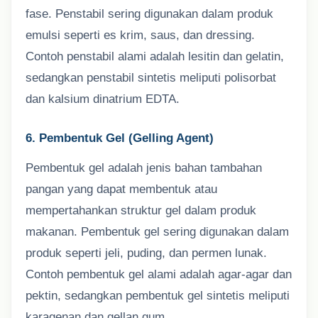
fase. Penstabil sering digunakan dalam produk
emulsi seperti es krim, saus, dan dressing.
Contoh penstabil alami adalah lesitin dan gelatin,
sedangkan penstabil sintetis meliputi polisorbat
dan kalsium dinatrium EDTA.
6. Pembentuk Gel (Gelling Agent)
Pembentuk gel adalah jenis bahan tambahan
pangan yang dapat membentuk atau
mempertahankan struktur gel dalam produk
makanan. Pembentuk gel sering digunakan dalam
produk seperti jeli, puding, dan permen lunak.
Contoh pembentuk gel alami adalah agar-agar dan
pektin, sedangkan pembentuk gel sintetis meliputi
karagenan dan gellan gum.