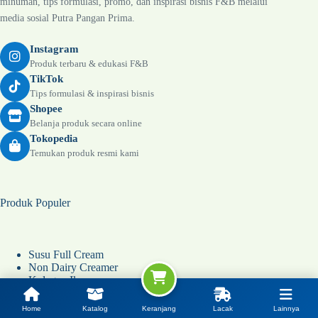
manufaktur di seluruh Indonesia.
Ikuti Kami
Dapatkan informasi produk terbaru, edukasi bahan baku makanan &
minuman, tips formulasi, promo, dan inspirasi bisnis F&B melalui
media sosial Putra Pangan Prima.
Instagram
Produk terbaru & edukasi F&B
TikTok
Tips formulasi & inspirasi bisnis
Shopee
Belanja produk secara online
Tokopedia
Temukan produk resmi kami
Produk Populer
Home
Katalog
Keranjang
Lacak
Lainnya