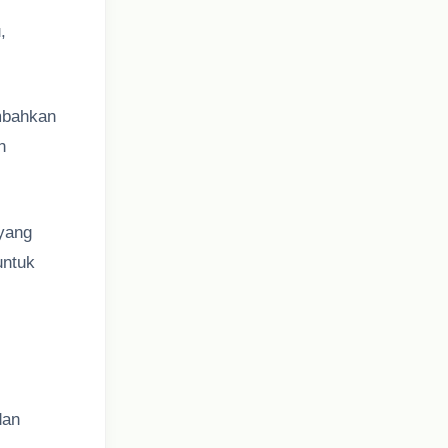
,
mbahkan
n
yang
untuk
dan