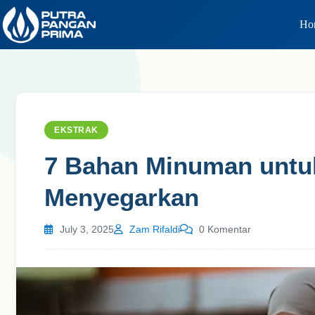
Skip
to
Ho
content
EKSTRAK
7 Bahan Minuman untu
Menyegarkan
July 3, 2025
Zam Rifaldi
0 Komentar