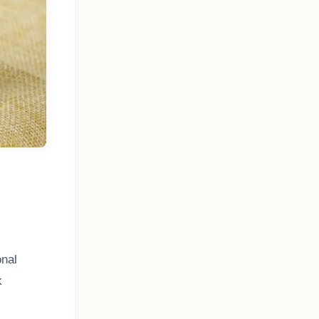
nal
k