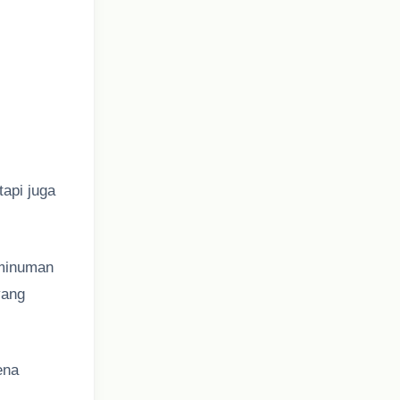
api juga
 minuman
yang
ena