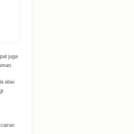
pat juga
numan.
da atau
gi
cairan